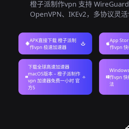
橙子派制作vpn 支持 WireGuar
OpenVPN、IKEv2，多协议灵
APK直接下载 橙子派制
App St
作vpn 极速加速器
作vpn 
下载全球高速加速器
Windo
macOS版本 – 橙子派制作
作vpn 
vpn 加速器免费一小时 官
法
方5