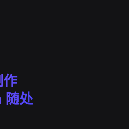
制作
n 随处